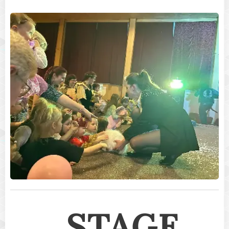
🎭
STAGE